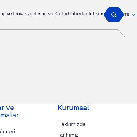
oji ve İnovasyon
İnsan ve Kültür
Haberler
İletişim
TR
ar ve
Kurumsal
malar
Hakkımızda
ümleri
Tarihimiz