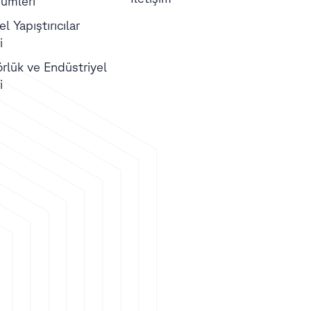
ümleri
l Yapıştırıcılar
i
örlük ve Endüstriyel
i