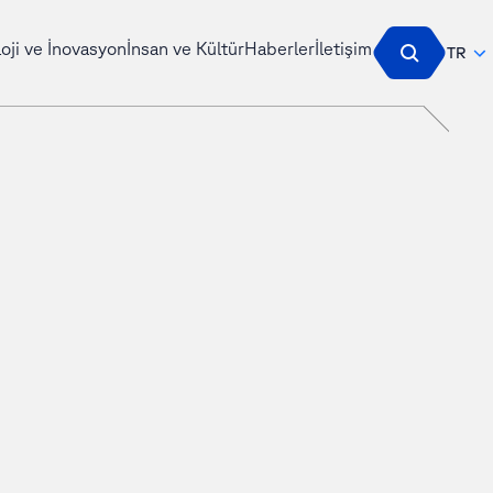
oji ve İnovasyon
İnsan ve Kültür
Haberler
İletişim
TR