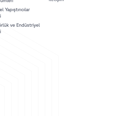
ümleri
l Yapıştırıcılar
i
örlük ve Endüstriyel
i