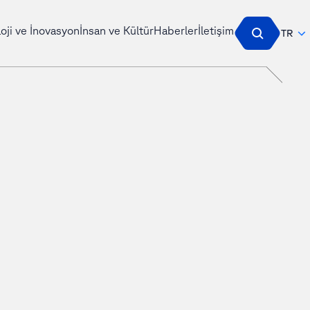
oji ve İnovasyon
İnsan ve Kültür
Haberler
İletişim
TR