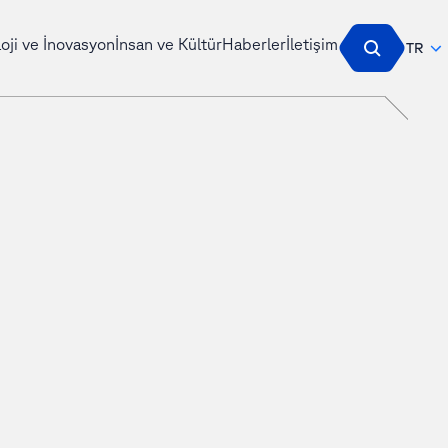
oji ve İnovasyon
İnsan ve Kültür
Haberler
İletişim
TR