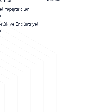
ümleri
l Yapıştırıcılar
i
örlük ve Endüstriyel
i