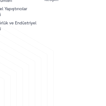
ümleri
l Yapıştırıcılar
i
örlük ve Endüstriyel
i