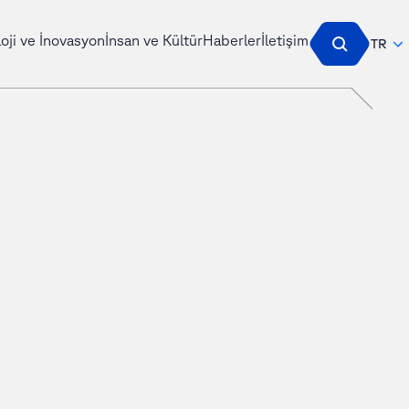
oji ve İnovasyon
İnsan ve Kültür
Haberler
İletişim
TR