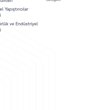
ümleri
l Yapıştırıcılar
i
örlük ve Endüstriyel
i