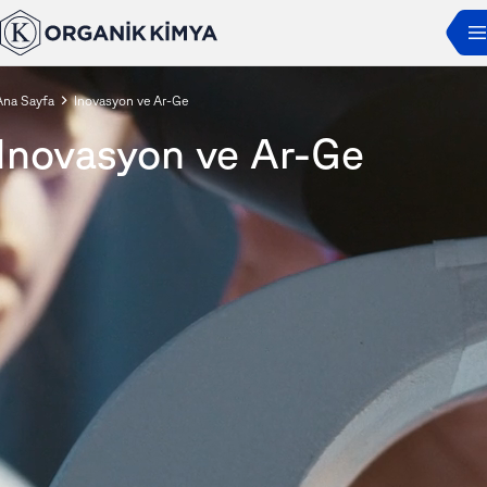
Ana Sayfa
Inovasyon ve Ar-Ge
Inovasyon ve Ar-Ge